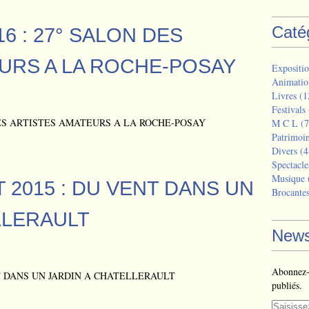
Caté
016 : 27° SALON DES
URS A LA ROCHE-POSAY
Expositio
Animatio
Livres
(1
Festivals
M C L
(7
Patrimoi
Divers
(4
Spectacle
Musique
T 2015 : DU VENT DANS UN
Brocante
LLERAULT
News
Abonnez-v
publiés.