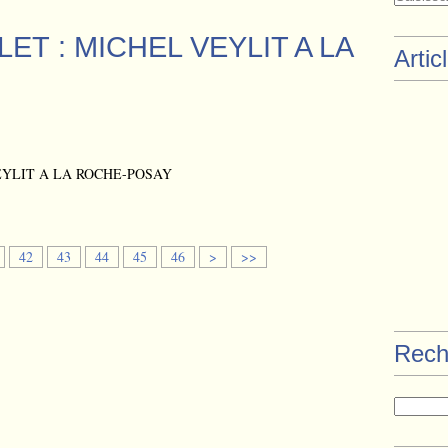
LLET : MICHEL VEYLIT A LA
Artic
42
43
44
45
46
>
>>
Rech