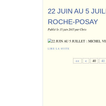
22 JUIN AU 5 JUI
ROCHE-POSAY
Publié le
15 juin 2015
par Chris
LIRE LA SUITE
1
2
3
<<
<
40
41
0
0
0