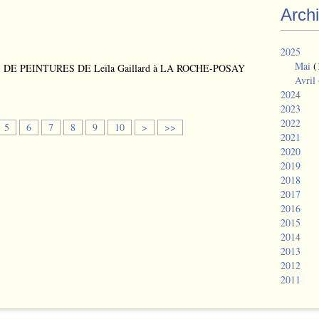
Arch
2025
Mai
(
Avril
2024
2023
2022
2
3
4
5
6
7
8
9
10
>
>>
2021
0
0
0
2020
2019
2018
2017
2016
2015
2014
2013
2012
2011