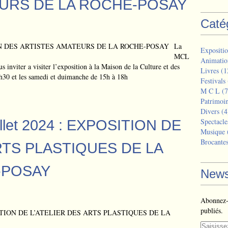
URS DE LA ROCHE-POSAY
Caté
La
Expositio
MCL
Animatio
us inviter a visiter l’exposition à la Maison de la Culture et des
Livres
(1
h30 et les samedi et duimanche de 15h à 18h
Festivals
M C L
(7
Patrimoi
Divers
(4
uillet 2024 : EXPOSITION DE
Spectacle
Musique
Brocante
RTS PLASTIQUES DE LA
-POSAY
News
Abonnez-v
publiés.