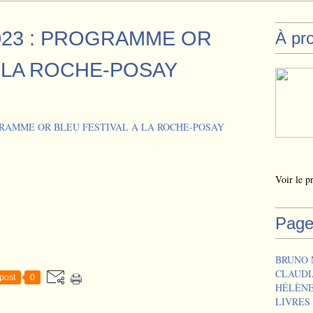
2023 : PROGRAMME OR
À pr
A LA ROCHE-POSAY
Voir le p
Page
BRUNO 
CLAUDI
post
0
HÉLÈNE
LIVRES