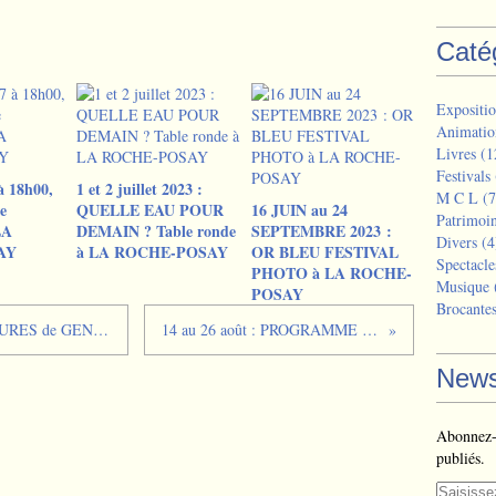
Caté
Expositio
Animatio
Livres
(1
Festivals
à 18h00,
1 et 2 juillet 2023 :
M C L
(7
e
QUELLE EAU POUR
16 JUIN au 24
Patrimoi
LA
DEMAIN ? Table ronde
SEPTEMBRE 2023 :
Divers
(4
AY
à LA ROCHE-POSAY
OR BLEU FESTIVAL
Spectacle
PHOTO à LA ROCHE-
Musique
POSAY
Brocante
Du 21 juillet au 6 août 2023 : PEINTURES de GENEVIEVE LIVA, CUSTY et ALEXIS CHARTRAIRE à LA ROCHE-POSAY
14 au 26 août : PROGRAMME ‘ OR BLEU FESTIVAL ‘ de LA ROCHE-POSAY
News
Abonnez-v
publiés.